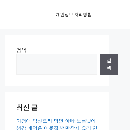
개인정보 처리방침
검색
검
색
최신 글
이경애 약선요리 명인 아빠 노름빚에
생강 캐먹은 이웃집 백만장자 요리 연