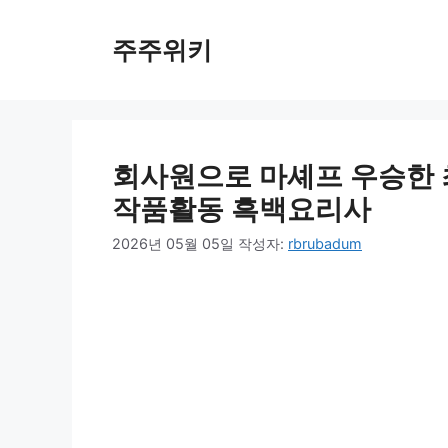
컨
텐
주주위키
츠
로
건
너
뛰
회사원으로 마셰프 우승한 
기
작품활동 흑백요리사
2026년 05월 05일
작성자:
rbrubadum