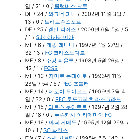
일 / 21 / 0 /
콜럼버스 크루
DF / 24 /
와그너 피나
/ 2002년 11월 3일 /
13 / 0 /
트라브존스포르
DF / 25 /
켈빈 피레스
/ 2000년 6월 5일 / 5
/ 1 /
SJK 아카테미아
MF / 6 /
케빙 레니니
/ 1997년 1월 27일 /
32 / 3 /
FC 크라스노다르
MF / 8 /
주앙 파울루
/ 1998년 5월 26일 /
42 / 1 /
FCSB
MF / 10 /
자미로 몬테이로
/ 1993년 11월
23일 / 54 / 5 /
PEC 즈볼러
MF / 14 /
데로이 두아르트
/ 1999년 7월 4
일 / 32 / 0 /
PFC 루도고레츠 라즈그라드
MF / 15 /
라로스 두아르트
/ 1997년 2월 28
일 / 18 / 0 /
푸슈카시 아카데미아 FC
MF / 16 /
야닉 세메두
/ 1995년 12월 29일 /
10 / 1 /
SC 파렌스
FW / 7 /
조반 카브랄
/ 1998년 6월 14일 /