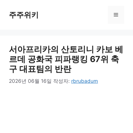
컨
텐
주주위키
메
츠
로
뉴
건
너
서아프리카의 산토리니 카보 베
뛰
기
르데 공화국 피파랭킹 67위 축
구 대표팀의 반란
2026년 06월 16일
작성자:
rbrubadum