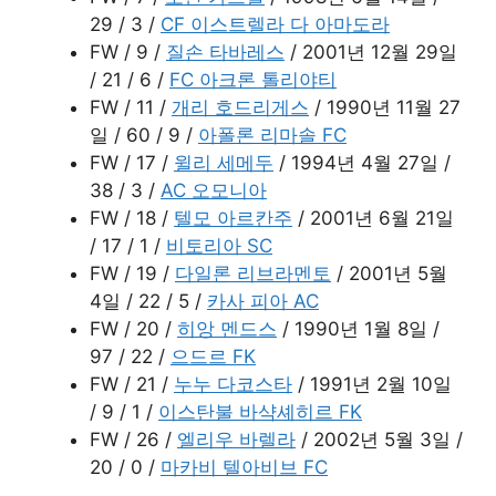
29 / 3 /
CF 이스트렐라 다 아마도라
FW / 9 /
질손 타바레스
/ 2001년 12월 29일
/ 21 / 6 /
FC 아크론 톨리야티
FW / 11 /
개리 호드리게스
/ 1990년 11월 27
일 / 60 / 9 /
아폴론 리마솔 FC
FW / 17 /
윌리 세메두
/ 1994년 4월 27일 /
38 / 3 /
AC 오모니아
FW / 18 /
텔모 아르칸주
/ 2001년 6월 21일
/ 17 / 1 /
비토리아 SC
FW / 19 /
다일론 리브라멘토
/ 2001년 5월
4일 / 22 / 5 /
카사 피아 AC
FW / 20 /
히앙 멘드스
/ 1990년 1월 8일 /
97 / 22 /
으드르 FK
FW / 21 /
누누 다코스타
/ 1991년 2월 10일
/ 9 / 1 /
이스탄불 바샥셰히르 FK
FW / 26 /
엘리우 바렐라
/ 2002년 5월 3일 /
20 / 0 /
마카비 텔아비브 FC