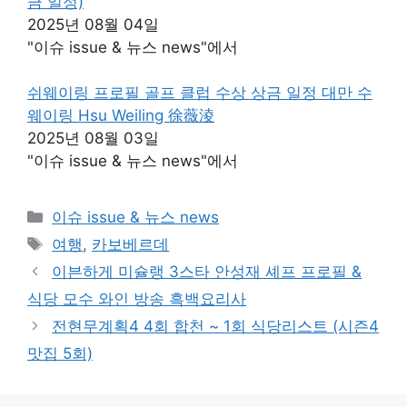
금 일정)
2025년 08월 04일
"이슈 issue & 뉴스 news"에서
쉬웨이링 프로필 골프 클럽 수상 상금 일정 대만 수
웨이링 Hsu Weiling 徐薇淩
2025년 08월 03일
"이슈 issue & 뉴스 news"에서
카
이슈 issue & 뉴스 news
테
태
여행
,
카보베르데
고
그
이븐하게 미슐랭 3스타 안성재 셰프 프로필 &
리
식당 모수 와인 방송 흑백요리사
전현무계획4 4회 합천 ~ 1회 식당리스트 (시즌4
맛집 5회)