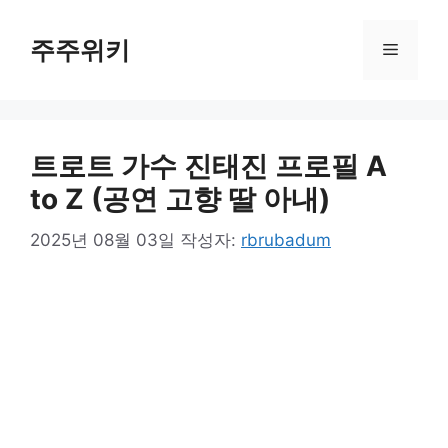
컨
텐
주주위키
메
츠
로
뉴
건
너
트로트 가수 진태진 프로필 A
뛰
기
to Z (공연 고향 딸 아내)
2025년 08월 03일
작성자:
rbrubadum