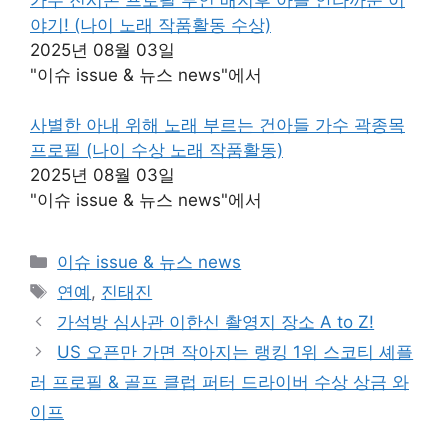
야기! (나이 노래 작품활동 수상)
2025년 08월 03일
"이슈 issue & 뉴스 news"에서
사별한 아내 위해 노래 부르는 건아들 가수 곽종목
프로필 (나이 수상 노래 작품활동)
2025년 08월 03일
"이슈 issue & 뉴스 news"에서
카
이슈 issue & 뉴스 news
테
태
연예
,
진태진
고
그
가석방 심사관 이한신 촬영지 장소 A to Z!
리
US 오픈만 가면 작아지는 랭킹 1위 스코티 셰플
러 프로필 & 골프 클럽 퍼터 드라이버 수상 상금 와
이프