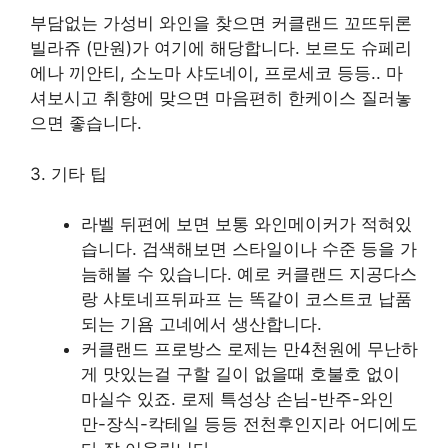
부담없는 가성비 와인을 찾으면 커클랜드 꼬뜨뒤론
빌라쥬 (만원)가 여기에 해당합니다. 보르도 슈페리
에나 끼안티, 소노마 샤도네이, 프로세코 등등.. 마
셔보시고 취향에 맞으면 마음편히 한케이스 질러놓
으면 좋습니다.
3. 기타 팁
라벨 뒤편에 보면 보통 와인메이커가 적혀있
습니다. 검색해보면 스타일이나 수준 등을 가
늠해볼 수 있습니다. 예로 커클랜드 지공다스
랑 샤토네프뒤파프 는 똑같이 코스트코 납품
되는 기욤 고네에서 생산합니다.
커클랜드 프로방스 로제는 만4천원에 무난하
게 맛있는걸 구할 길이 없을때 호불호 없이
마실수 있죠. 로제 특성상 손님-반주-와인
만-장식-칵테일 등등 전천후인지라 어디에도