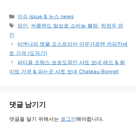
카
이슈 issue & 뉴스 news
테
태
와인
,
커클랜드 말보로 소비뇽 블랑
,
하정우 와
고
그
인
리
비엔나의 명물 오스트리아 아우가르텐 커피잔세
트 가격 (도자기)
파티용 프랑스 보르도와인 샤또 보네 레드 & 화
이트 가격 & 파는곳 샤토 보네 Chateau Bonnet
댓글 남기기
댓글을 달기 위해서는
로그인
해야합니다.