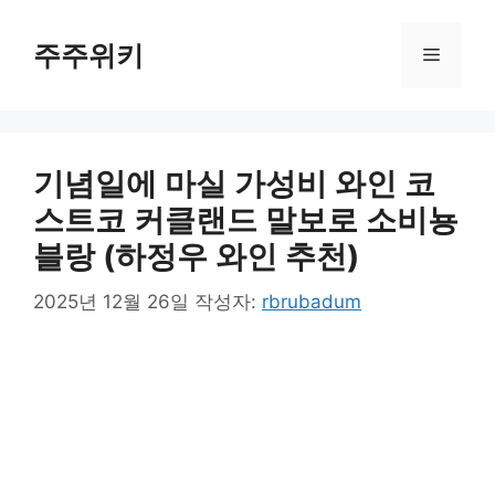
컨
텐
주주위키
메
츠
로
뉴
건
너
기념일에 마실 가성비 와인 코
뛰
기
스트코 커클랜드 말보로 소비뇽
블랑 (하정우 와인 추천)
2025년 12월 26일
작성자:
rbrubadum