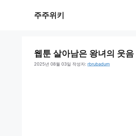
컨
텐
주주위키
츠
로
건
너
뛰
웹툰 살아남은 왕녀의 웃음 
기
2025년 08월 03일
작성자:
rbrubadum