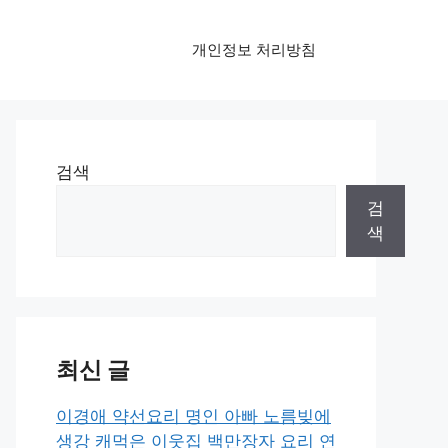
개인정보 처리방침
검색
검
색
최신 글
이경애 약선요리 명인 아빠 노름빚에
생강 캐먹은 이웃집 백만장자 요리 연