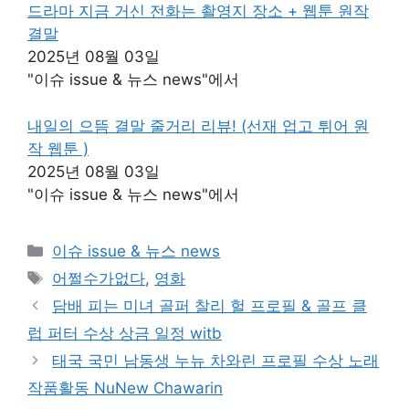
드라마 지금 거신 전화는 촬영지 장소 + 웹툰 원작
결말
2025년 08월 03일
"이슈 issue & 뉴스 news"에서
내일의 으뜸 결말 줄거리 리뷰! (선재 업고 튀어 원
작 웹툰 )
2025년 08월 03일
"이슈 issue & 뉴스 news"에서
카
이슈 issue & 뉴스 news
테
태
어쩔수가없다
,
영화
고
그
담배 피는 미녀 골퍼 찰리 헐 프로필 & 골프 클
리
럽 퍼터 수상 상금 일정 witb
태국 국민 남동생 누뉴 차와린 프로필 수상 노래
작품활동 NuNew Chawarin