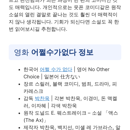
르고 완전범죄가 되는 과정이 한 편의 코미디인 것
도 매력입니다. 개인적으로는 웃픈 코미디같은 원작
소설의 열린 결말로 끝나는 것도 훨씬 더 매력적이
지 않나 생각됩니다. 기회가 되신다면 소설도 꼭 한
번 읽어보시길 추천합니다.
영화
어쩔수가없다
정보
한국어
어쩔 수가 없다
| 영어 No Other
Choice | 일본어 仕方ない
장르 스릴러, 블랙 코미디, 범죄, 드라마, 피
카레스크
감독
박찬욱
| 각본 박찬욱, 이경미, 돈 맥켈
러, 이자혜 | 각색 박찬욱
원작 도널드 E. 웨스트레이크 – 소설 「액스
(The Ax)」
제작자 박찬욱, 백지선, 미셸 레 가브라스, 알