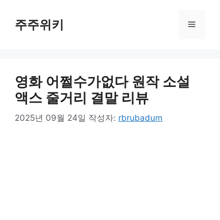
컨
텐
주주위키
메
츠
로
뉴
건
너
영화 어쩔수가없다 원작 소설
뛰
기
액스 줄거리 결말 리뷰
2025년 09월 24일
작성자:
rbrubadum