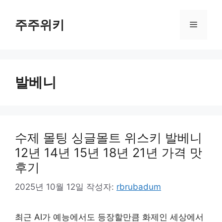
컨
텐
주주위키
메
츠
로
뉴
건
너
발베니
뛰
기
수제 몰팅 싱글몰트 위스키 발베니
12년 14년 15년 18년 21년 가격 맛
후기
2025년 10월 12일
작성자:
rbrubadum
최근 AI가 예능에서도 등장할만큼 화제인 세상에서