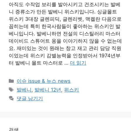
아직도 수작업 보리를 발아시키고 건조시키는 발베
니 증류소가 만든 발베니 위스키입니다. 싱글몰트
위스키 3대장 글렌피딕, 글렌리벳, 맥켈란 다음으로
꼽히는데 특히 한국사람들이 좋아하는 위스키인 발
베니입니다. 발베니하면 전설의 디스틸러리 마스터
데이비드 스튜어트 옹을 이야기하지 않을 수 없는데
요. 재미있는 것이 원래는 창고 재고 관리 담당 직원
이었는데 위스키 감별능력을 인정받아서 1974년부
터 발베니 몰트 마스터로 …
더 읽기
카
이슈 issue & 뉴스 news
테
태
발베니
,
발베니 12년
,
위스키
고
그
댓글 남기기
리
검색