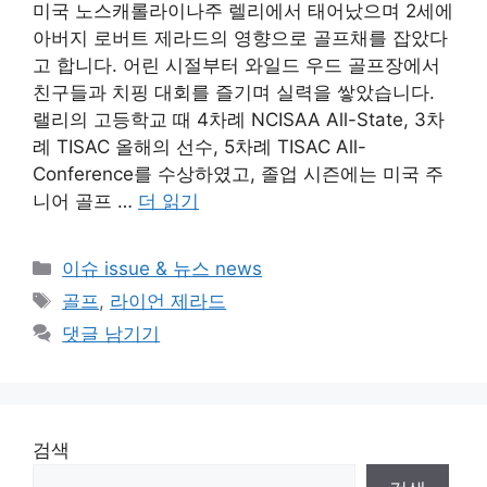
미국 노스캐롤라이나주 렐리에서 태어났으며 2세에
아버지 로버트 제라드의 영향으로 골프채를 잡았다
고 합니다. 어린 시절부터 와일드 우드 골프장에서
친구들과 치핑 대회를 즐기며 실력을 쌓았습니다.
랠리의 고등학교 때 4차례 NCISAA All-State, 3차
례 TISAC 올해의 선수, 5차례 TISAC All-
Conference를 수상하였고, 졸업 시즌에는 미국 주
니어 골프 …
더 읽기
카
이슈 issue & 뉴스 news
테
태
골프
,
라이언 제라드
고
그
댓글 남기기
리
검색