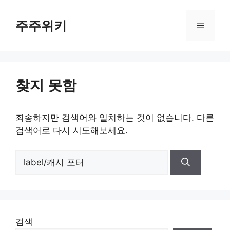
컨
텐
주주위키
메
츠
로
뉴
건
너
찾지 못함
뛰
기
죄송하지만 검색어와 일치하는 것이 없습니다. 다른
검색어로 다시 시도해보세요.
검
색:
검색