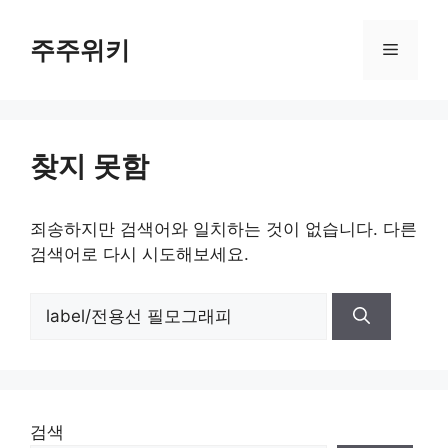
컨
텐
주주위키
메
츠
로
뉴
건
너
찾지 못함
뛰
기
죄송하지만 검색어와 일치하는 것이 없습니다. 다른
검색어로 다시 시도해보세요.
검
색:
검색