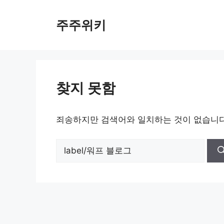
컨
텐
주주위키
츠
로
건
너
뛰
찾지 못함
기
죄송하지만 검색어와 일치하는 것이 없습니다
검
색: