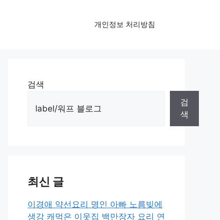
개인정보 처리방침
검색
검
색
최신 글
이경애 약선요리 명인 아빠 노름빚에
생강 캐먹은 이웃집 백만장자 요리 연