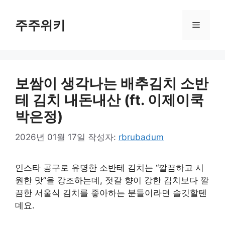
컨
텐
주주위키
메
츠
로
뉴
건
너
보쌈이 생각나는 배추김치 소반
뛰
기
테 김치 내돈내산 (ft. 이제이쿡
박은정)
2026년 01월 17일
작성자:
rbrubadum
인스타 공구로 유명한 소반테 김치는 “깔끔하고 시
원한 맛”을 강조하는데, 젓갈 향이 강한 김치보다 깔
끔한 서울식 김치를 좋아하는 분들이라면 솔깃할텐
데요.