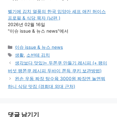
벨기에 김치 열풍의 한국 입양아 셰프 애진 허이스
프로필 & 식당 목자 (남편 )
2026년 02월 16일
"이슈 issue & 뉴스 news"에서
카
이슈 issue & 뉴스 news
테
태
생활
,
소반테 김치
고
그
생각보다 맛있는 두쫀쿠 만들기 레시피 (+ 팽이
리
버섯 팽쫀쿠 레시피 두바이 쫀득 쿠키 보관방법)
왼손 우동 짜장 탕수육 3000원 짜장면 놀면뭐
하니 식당 맛집 (경희대 외대 근처)
댓글 남기기