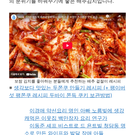
의 분위기를 바꿔주기에 좋은 배추김치입니다.
보쌈 김치를 좋아하는 분들에게 추천하는 배추 겉절이 레시피
※
생각보다 맛있는 두쫀쿠 만들기 레시피 (+ 팽이버
섯 팽쫀쿠 레시피 두바이 쫀득 쿠키 보관방법)
이경애 약선요리 명인 아빠 노름빚에 생강
캐먹은 이웃집 백만장자 요리 연구가
이동준 셰프 비스트로 드 욘트빌 청담동 명
소로 만든 와이프와 발달 장애 아들