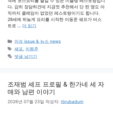
격에 코스요리를 즐길 수 있는 미슐랭 레스토랑입니
다. 감히 장담하건데 지금껏 추천해서 단 한 명도 아
직까지 클레임이 없었던 레스토랑이기도 합니다.
28세에 뒤늦게 요리를 시작한 이동준 쉐프가 비스
트로 …
더 읽기
카
이슈 issue & 뉴스 news
테
태
셰프
,
이동준
고
그
댓글 남기기
리
조재범 셰프 프로필 & 한가네 세 자
매와 남편 이야기
2026년 07월 23일
작성자:
rbrubadum