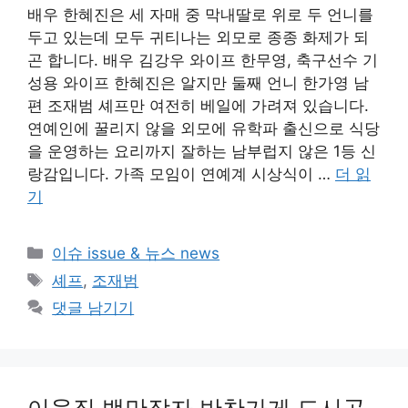
배우 한혜진은 세 자매 중 막내딸로 위로 두 언니를
두고 있는데 모두 귀티나는 외모로 종종 화제가 되
곤 합니다. 배우 김강우 와이프 한무영, 축구선수 기
성용 와이프 한혜진은 알지만 둘째 언니 한가영 남
편 조재범 셰프만 여전히 베일에 가려져 있습니다.
연예인에 꿀리지 않을 외모에 유학파 출신으로 식당
을 운영하는 요리까지 잘하는 남부럽지 않은 1등 신
랑감입니다. 가족 모임이 연예계 시상식이 …
더 읽
기
카
이슈 issue & 뉴스 news
테
태
셰프
,
조재범
고
그
댓글 남기기
리
이웃집 백만장자 반찬가게 도시곳