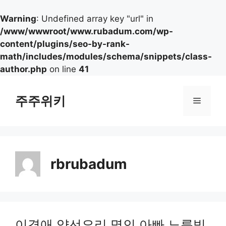
Warning
: Undefined array key "url" in
/www/wwwroot/www.rubadum.com/wp-
content/plugins/seo-by-rank-
math/includes/modules/schema/snippets/class-
author.php
on line
41
컨
텐
주주위키
메
츠
로
뉴
건
너
뛰
rbrubadum
기
이경애 약선요리 명인 아빠 노름빚