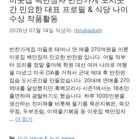
간 민요한 대표 프로필 & 식당 나이
수상 작품활동
2026년 07월 14일
작성자:
rbrubadum
반찬가게집 아들로 태어나 연 매출 270억원을 이룬
이웃집 백만장자 민요한 반찬왕 입니다. 어릴 적부
터 요리를 정말 좋아해 학원 대선 여러 나라로 여행
을 다녔고 미국 CIA를 거쳐서 군대 제대 후 반찬편
집숍 도시곳간을 만들었습니다. 20대에 연매출 270
억대를 달성했지만 흑백요리사 시즌1에서는 18초만
출연하며 광탈하기도 했습니다. 하루 1000인분을
생산하는 진미채를 비롯해 들기름 묵은지볶은, 쑥갓
무침, 두부조림, 미역줄기볶음 등 이웃집 백만장자
…
더 읽기
카
이슈 issue & 뉴스 news