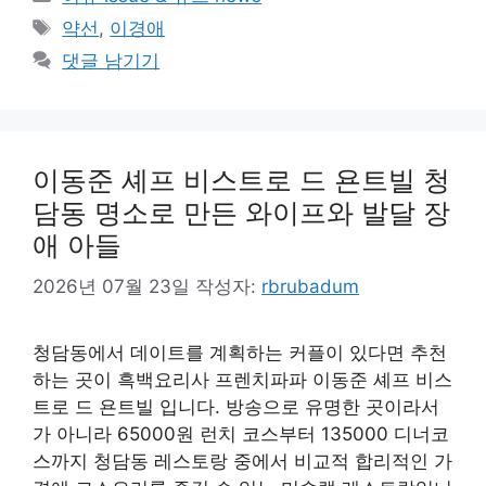
테
태
약선
,
이경애
고
그
댓글 남기기
리
이동준 셰프 비스트로 드 욘트빌 청
담동 명소로 만든 와이프와 발달 장
애 아들
2026년 07월 23일
작성자:
rbrubadum
청담동에서 데이트를 계획하는 커플이 있다면 추천
하는 곳이 흑백요리사 프렌치파파 이동준 셰프 비스
트로 드 욘트빌 입니다. 방송으로 유명한 곳이라서
가 아니라 65000원 런치 코스부터 135000 디너코
스까지 청담동 레스토랑 중에서 비교적 합리적인 가