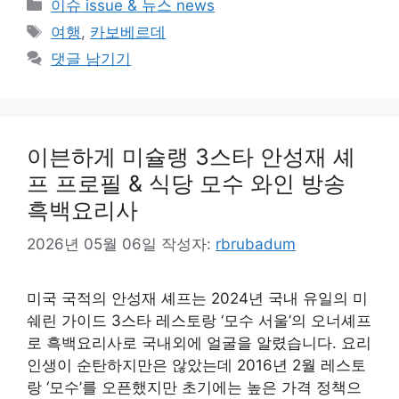
카
이슈 issue & 뉴스 news
테
태
여행
,
카보베르데
고
그
댓글 남기기
리
이븐하게 미슐랭 3스타 안성재 셰
프 프로필 & 식당 모수 와인 방송
흑백요리사
2026년 05월 06일
작성자:
rbrubadum
미국 국적의 안성재 셰프는 2024년 국내 유일의 미
쉐린 가이드 3스타 레스토랑 ‘모수 서울’의 오너셰프
로 흑백요리사로 국내외에 얼굴을 알렸습니다. 요리
인생이 순탄하지만은 않았는데 2016년 2월 레스토
랑 ‘모수’를 오픈했지만 초기에는 높은 가격 정책으