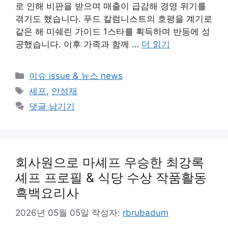
로 인해 비판을 받으며 매출이 급감해 경영 위기를
겪기도 했습니다. 푸드 칼럼니스트의 호평을 계기로
같은 해 미쉐린 가이드 1스타를 획득하며 반등에 성
공했습니다. 이후 가족과 함께 …
더 읽기
카
이슈 issue & 뉴스 news
테
태
셰프
,
안성재
고
그
댓글 남기기
리
회사원으로 마셰프 우승한 최강록
셰프 프로필 & 식당 수상 작품활동
흑백요리사
2026년 05월 05일
작성자:
rbrubadum