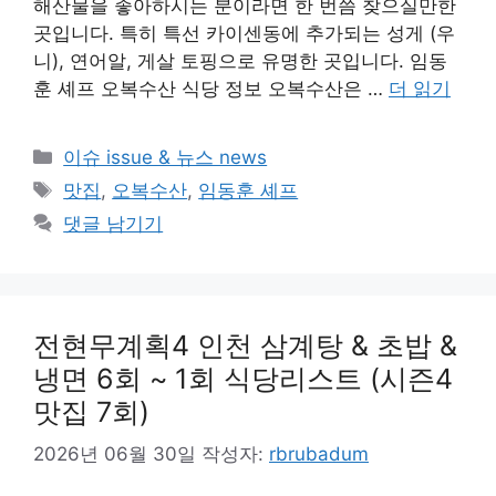
해산물을 좋아하시는 분이라면 한 번쯤 찾으실만한
곳입니다. 특히 특선 카이센동에 추가되는 성게 (우
니), 연어알, 게살 토핑으로 유명한 곳입니다. 임동
훈 셰프 오복수산 식당 정보 오복수산은 …
더 읽기
카
이슈 issue & 뉴스 news
테
태
맛집
,
오복수산
,
임동훈 셰프
고
그
댓글 남기기
리
전현무계획4 인천 삼계탕 & 초밥 &
냉면 6회 ~ 1회 식당리스트 (시즌4
맛집 7회)
2026년 06월 30일
작성자:
rbrubadum