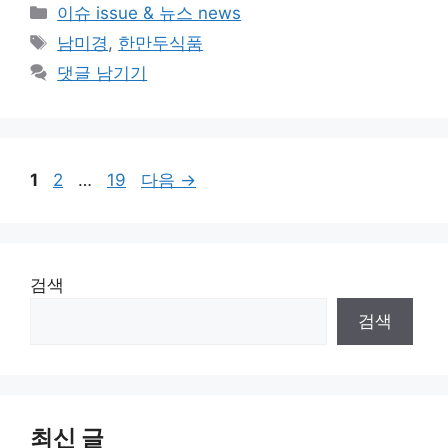
카
이슈 issue & 뉴스 news
테
태
남미경
,
한만두식품
고
그
댓글 남기기
리
페
페
페
1
2
…
19
다음
→
이
이
이
지
지
지
검색
검색
최신 글