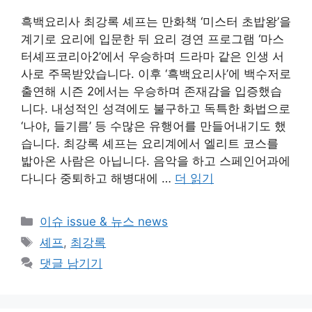
흑백요리사 최강록 셰프는 만화책 ‘미스터 초밥왕’을
계기로 요리에 입문한 뒤 요리 경연 프로그램 ‘마스
터셰프코리아2’에서 우승하며 드라마 같은 인생 서
사로 주목받았습니다. 이후 ‘흑백요리사’에 백수저로
출연해 시즌 2에서는 우승하며 존재감을 입증했습
니다. 내성적인 성격에도 불구하고 독특한 화법으로
‘나야, 들기름’ 등 수많은 유행어를 만들어내기도 했
습니다. 최강록 셰프는 요리계에서 엘리트 코스를
밟아온 사람은 아닙니다. 음악을 하고 스페인어과에
다니다 중퇴하고 해병대에 …
더 읽기
카
이슈 issue & 뉴스 news
테
태
셰프
,
최강록
고
그
댓글 남기기
리