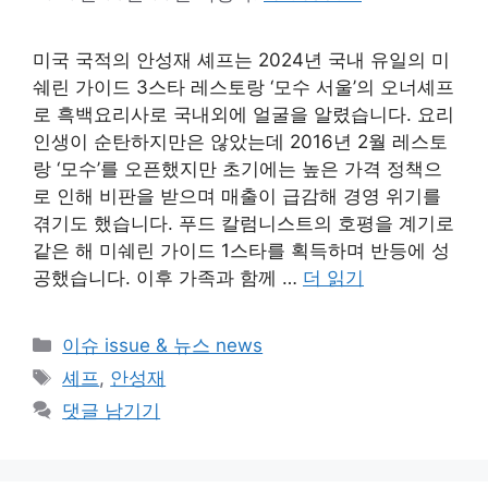
미국 국적의 안성재 셰프는 2024년 국내 유일의 미
쉐린 가이드 3스타 레스토랑 ‘모수 서울’의 오너셰프
로 흑백요리사로 국내외에 얼굴을 알렸습니다. 요리
인생이 순탄하지만은 않았는데 2016년 2월 레스토
랑 ‘모수’를 오픈했지만 초기에는 높은 가격 정책으
로 인해 비판을 받으며 매출이 급감해 경영 위기를
겪기도 했습니다. 푸드 칼럼니스트의 호평을 계기로
같은 해 미쉐린 가이드 1스타를 획득하며 반등에 성
공했습니다. 이후 가족과 함께 …
더 읽기
카
이슈 issue & 뉴스 news
테
태
셰프
,
안성재
고
그
댓글 남기기
리