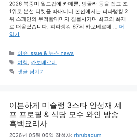
2026 북중미 월드컵에 카메룬, 앙골라 등을 잡고 조
1위로 본선 티켓을 따내더니 본선에서는 피파랭킹 2
위 스페인의 무적함대마저 침몰시키며 최고의 화제
로 떠올랐습니다. 피파랭킹 67위 카보베르데 …
더
읽기
카
이슈 issue & 뉴스 news
테
태
여행
,
카보베르데
고
그
댓글 남기기
리
이븐하게 미슐랭 3스타 안성재 셰
프 프로필 & 식당 모수 와인 방송
흑백요리사
2026년 05월 06일
작성자:
rbrubadum