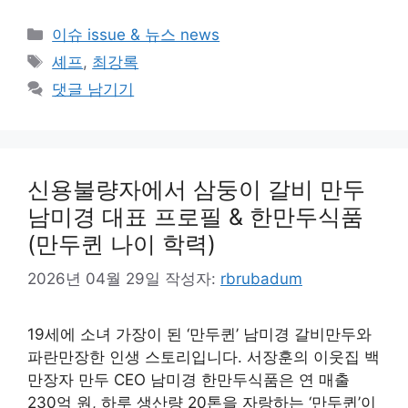
카
이슈 issue & 뉴스 news
테
태
셰프
,
최강록
고
그
댓글 남기기
리
신용불량자에서 삼둥이 갈비 만두
남미경 대표 프로필 & 한만두식품
(만두퀸 나이 학력)
2026년 04월 29일
작성자:
rbrubadum
19세에 소녀 가장이 된 ‘만두퀸’ 남미경 갈비만두와
파란만장한 인생 스토리입니다. 서장훈의 이웃집 백
만장자 만두 CEO 남미경 한만두식품은 연 매출
230억 원, 하루 생산량 20톤을 자랑하는 ‘만두퀸’이