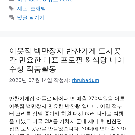
테
태
셰프
,
조재범
고
그
댓글 남기기
리
이웃집 백만장자 반찬가게 도시곳
간 민요한 대표 프로필 & 식당 나이
수상 작품활동
2026년 07월 14일
작성자:
rbrubadum
반찬가게집 아들로 태어나 연 매출 270억원을 이룬
이웃집 백만장자 민요한 반찬왕 입니다. 어릴 적부
터 요리를 정말 좋아해 학원 대선 여러 나라로 여행
을 다녔고 미국 CIA를 거쳐서 군대 제대 후 반찬편
집숍 도시곳간을 만들었습니다. 20대에 연매출 270