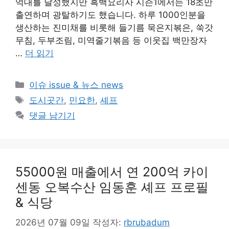
억대를 달성했지만 흑백요리사 시즌1에서는 18초만
출연하며 광탈하기도 했습니다. 하루 1000인분을
생산하는 진미채를 비롯해 들기름 묵은지볶은, 쑥갓
무침, 두부조림, 미역줄기볶음 등 이웃집 백만장자
…
더 읽기
카
이슈 issue & 뉴스 news
테
태
도시곳간
,
민요한
,
셰프
고
그
댓글 남기기
리
55000원 매출에서 연 200억 카이
센동 오복수산 임동훈 셰프 프로필
& 식당
2026년 07월 09일
작성자:
rbrubadum