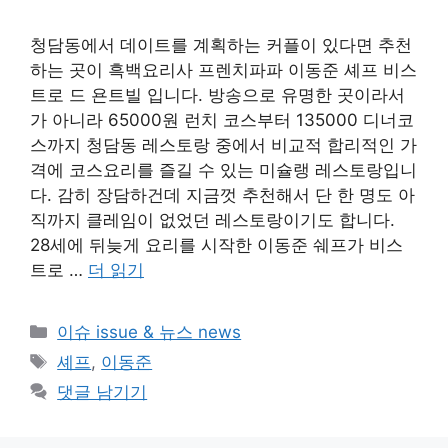
청담동에서 데이트를 계획하는 커플이 있다면 추천
하는 곳이 흑백요리사 프렌치파파 이동준 셰프 비스
트로 드 욘트빌 입니다. 방송으로 유명한 곳이라서
가 아니라 65000원 런치 코스부터 135000 디너코
스까지 청담동 레스토랑 중에서 비교적 합리적인 가
격에 코스요리를 즐길 수 있는 미슐랭 레스토랑입니
다. 감히 장담하건데 지금껏 추천해서 단 한 명도 아
직까지 클레임이 없었던 레스토랑이기도 합니다.
28세에 뒤늦게 요리를 시작한 이동준 쉐프가 비스
트로 …
더 읽기
카
이슈 issue & 뉴스 news
테
태
셰프
,
이동준
고
그
댓글 남기기
리