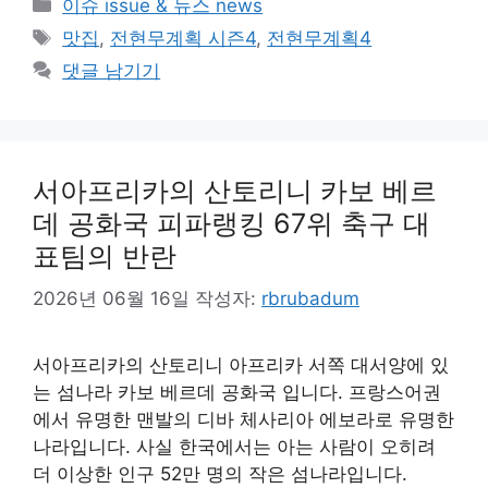
카
이슈 issue & 뉴스 news
테
태
맛집
,
전현무계획 시즌4
,
전현무계획4
고
그
댓글 남기기
리
서아프리카의 산토리니 카보 베르
데 공화국 피파랭킹 67위 축구 대
표팀의 반란
2026년 06월 16일
작성자:
rbrubadum
서아프리카의 산토리니 아프리카 서쪽 대서양에 있
는 섬나라 카보 베르데 공화국 입니다. 프랑스어권
에서 유명한 맨발의 디바 체사리아 에보라로 유명한
나라입니다. 사실 한국에서는 아는 사람이 오히려
더 이상한 인구 52만 명의 작은 섬나라입니다.