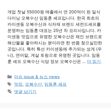
개업 첫날 55000원 매출에서 연 200억이 된 일식
다이닝 오복수산 임동훈 셰프입니다. 한국 최초의
카이센동 오복수산과 식자재 브랜드 세컨드셰프를
운영하는 임동훈 대표는 25년 차 요리사입니다. 카
이센동 맛집으로 유명한 오복수산은 체인 브랜드로
해산물을 좋아하시는 분이라면 한 번쯤 찾으실만한
곳입니다. 특히 특선 카이센동에 추가되는 성게 (우
니), 연어알, 게살 토핑으로 유명한 곳입니다. 임동
훈 셰프 오복수산 식당 정보 오복수산은 …
더 읽기
카
이슈 issue & 뉴스 news
테
태
맛집
,
오복수산
,
임동훈 셰프
고
그
댓글 남기기
리