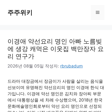
컨
텐
주주위키
메
츠
로
뉴
건
너
이경애 약선요리 명인 아빠 노름빚
뛰
기
에 생강 캐먹은 이웃집 백만장자 요
리 연구가
2026년 08월 05일
작성자:
rbrubadum
드라마 대장금에서 장금이가 사람을 살리는 음식을
선보이며 유명해진 약선요리의 명인 이경애 한식 대
가입니다. 이경애 약선 명인은 김치와 장아찌 부문
에서 대통령상을 세 차례 수상했으며, 2018년 한국
문화예술명인회로부터 약선 요리 명인으로 선정되