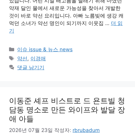
었습니다. 어린 시절 배고픔을 달래기 위해 마셨던
약재 달인 물에서 새로운 가능성을 찾아서 개발한
것이 바로 약선 요리입니다. 아빠 노름빚에 생강 캐
먹던 소녀가 약선 명인이 되기까지 이웃집 …
더 읽
기
카
이슈 issue & 뉴스 news
테
태
약선
,
이경애
고
그
댓글 남기기
리
이동준 셰프 비스트로 드 욘트빌 청
담동 명소로 만든 와이프와 발달 장
애 아들
2026년 07월 23일
작성자:
rbrubadum