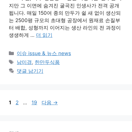
지만 그 이면에 숨겨진 굴곡진 인생사가 전격 공개
됩니다. 매일 150여 종의 만두가 쉴 새 없이 생산되
는 2500평 규모의 초대형 공장에서 원재료 손질부
터 배합, 성형까지 이어지는 생산 라인의 전 과정이
생생하게 …
더 읽기
카
이슈 issue & 뉴스 news
테
태
남미경
,
한만두식품
고
그
댓글 남기기
리
페
페
페
1
2
…
19
다음
→
이
이
이
지
지
지