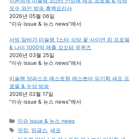
이븐하게 미슐랭 3스타 안성재 셰프 프로필 & 식당
모수 와인 방송 흑백요리사
2026년 05월 06일
"이슈 issue & 뉴스 news"에서
서빙 알바가 미슐랭 1스타 식당 꽃 사이먼 킴 프로필
& 나이 1000억 매출 꼬꼬닭 유퀴즈
2026년 03월 25일
"이슈 issue & 뉴스 news"에서
미슐랭 양파스프 레스토랑 레스쁘아 임기학 셰프 프
로필 & 수상 방송
2026년 02월 17일
"이슈 issue & 뉴스 news"에서
카
이슈 issue & 뉴스 news
테
태
맛집
,
밍글스
,
셰프
고
그