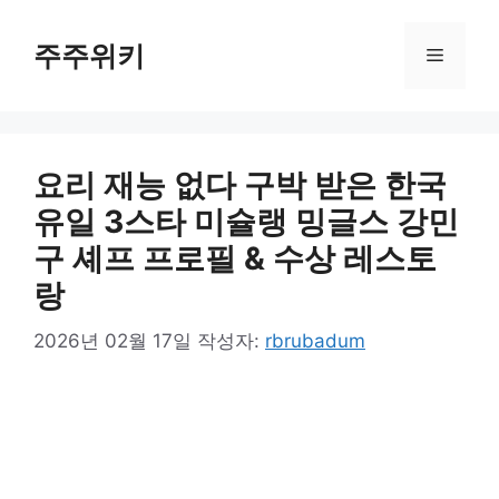
컨
텐
주주위키
메
츠
로
뉴
건
너
요리 재능 없다 구박 받은 한국
뛰
기
유일 3스타 미슐랭 밍글스 강민
구 셰프 프로필 & 수상 레스토
랑
2026년 02월 17일
작성자:
rbrubadum