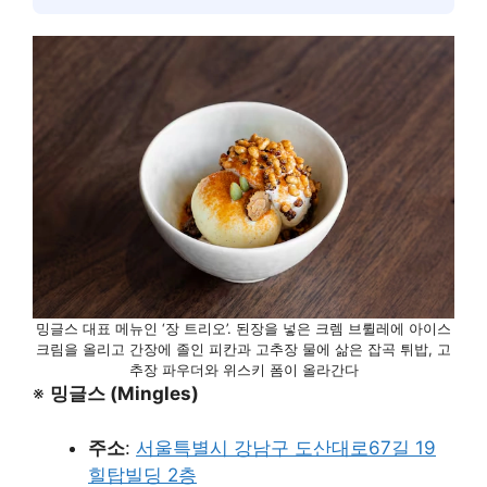
밍글스 대표 메뉴인 ‘장 트리오’. 된장을 넣은 크렘 브륄레에 아이스
크림을 올리고 간장에 졸인 피칸과 고추장 물에 삶은 잡곡 튀밥, 고
추장 파우더와 위스키 폼이 올라간다
※
밍글스 (Mingles)
주소
:
서울특별시 강남구 도산대로67길 19
힐탑빌딩 2층