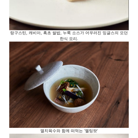
랑구스틴, 캐비아, 흑초 쌀밥, 누룩 소스가 어우러진 밍글스의 모던
한식 요리.
멸치육수와 함께 떠먹는 ‘멜팅팟’