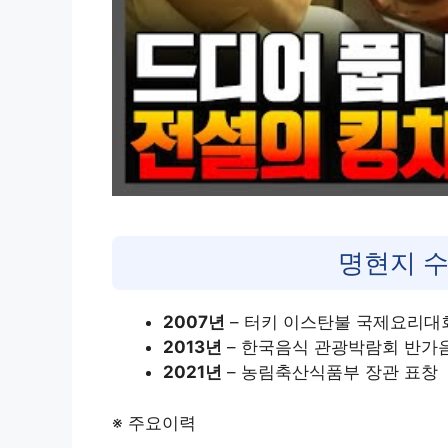
명현지 수
2007년
– 터키 이스탄불 국제요리대
2013년
– 한국음식 관광박람회 반가
2021년
– 농림축산식품부 장관 표창
※ 주요이력