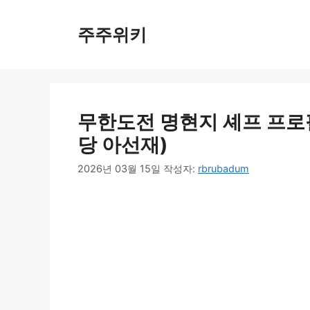
컨
텐
주주위키
츠
로
건
너
뛰
무한도전 명현지 셰프 프로필 
기
당 아선재)
2026년 03월 15일
작성자:
rbrubadum