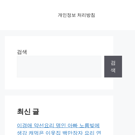
개인정보 처리방침
검색
검
색
최신 글
이경애 약선요리 명인 아빠 노름빚에
생강 캐먹은 이웃집 백만장자 요리 연