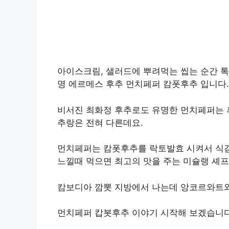
아이스크림, 샐러드에 뿌려먹는 씹는 순간 톡
명 에르메스 후추 먼치페퍼 캄폿후추 입니다.
비서진 최화정 후추로도 유명한 먼치페퍼는 
추랑은 전혀 다른데요.
먼치페퍼는 캄폿후추를 락토발효 시켜서 식감
느낄때 먹으면 최고의 맛을 주는 미슐랭 셰
캄보디아 깜뽓 지방에서 나는데 앙코르와트와 
먼치페퍼 캅봇후추 이야기 시작해 보겠습니다