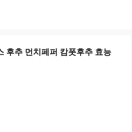
 후추 먼치페퍼 캄폿후추 효능