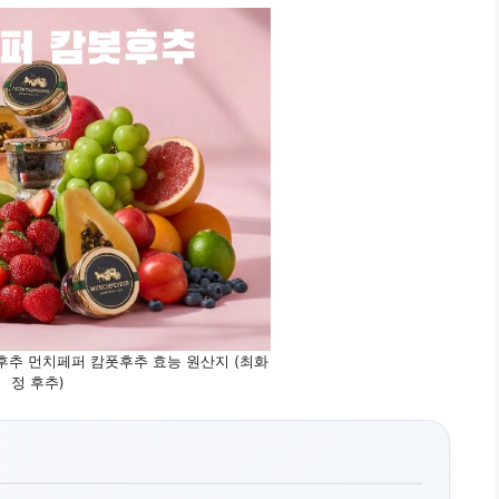
후추 먼치페퍼 캄폿후추 효능 원산지 (최화
정 후추)