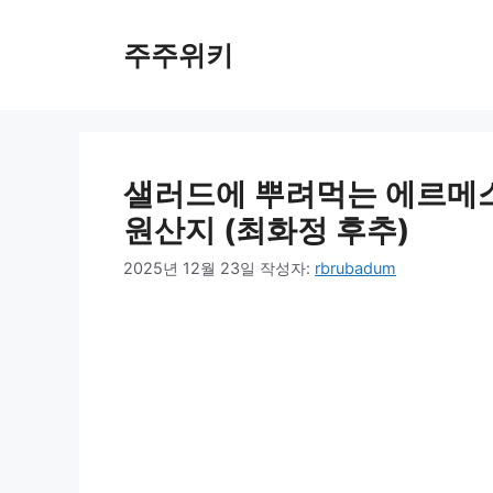
컨
텐
주주위키
츠
로
건
너
뛰
샐러드에 뿌려먹는 에르메스
기
원산지 (최화정 후추)
2025년 12월 23일
작성자:
rbrubadum