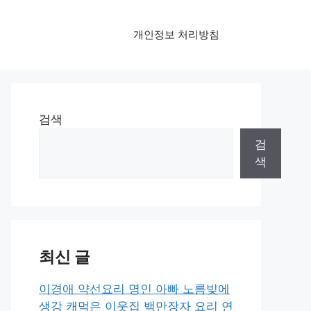
개인정보 처리방침
검색
검
색
최신 글
이경애 약선요리 명인 아빠 노름빚에
생강 캐먹은 이웃집 백만장자 요리 연