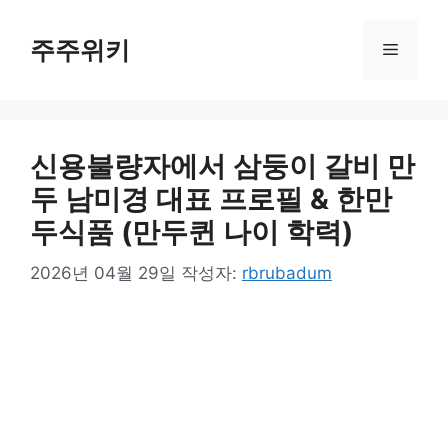
컨
텐
주주위키
메
츠
로
뉴
건
너
신용불량자에서 삼둥이 갈비 만
뛰
기
두 남미경 대표 프로필 & 한만
두식품 (만두퀸 나이 학력)
2026년 04월 29일
작성자:
rbrubadum