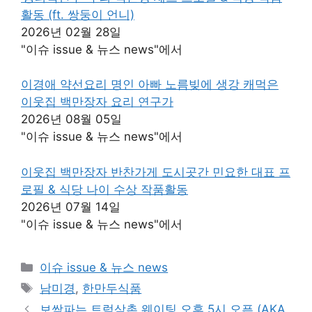
활동 (ft. 쌍둥이 언니)
2026년 02월 28일
"이슈 issue & 뉴스 news"에서
이경애 약선요리 명인 아빠 노름빚에 생강 캐먹은
이웃집 백만장자 요리 연구가
2026년 08월 05일
"이슈 issue & 뉴스 news"에서
이웃집 백만장자 반찬가게 도시곳간 민요한 대표 프
로필 & 식당 나이 수상 작품활동
2026년 07월 14일
"이슈 issue & 뉴스 news"에서
카
이슈 issue & 뉴스 news
테
태
남미경
,
한만두식품
고
그
보쌈파는 트럭삼촌 웨이팅 오후 5시 오픈 (AKA.