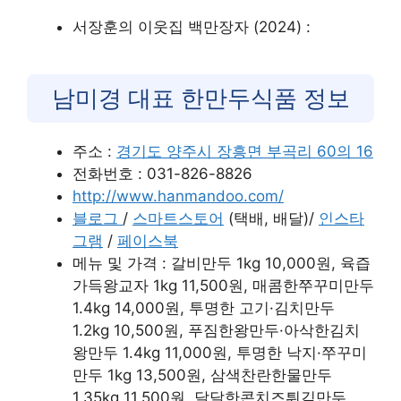
서장훈의 이웃집 백만장자 (2024) :
남미경 대표 한만두식품 정보
주소 :
경기도 양주시 장흥면 부곡리 60의 16
전화번호 : 031-826-8826
http://www.hanmandoo.com/
블로그
/
스마트스토어
(택배, 배달)/
인스타
그램
/
페이스북
메뉴 및 가격 : 갈비만두 1kg 10,000원, 육즙
가득왕교자 1kg 11,500원, 매콤한쭈꾸미만두
1.4kg 14,000원, 투명한 고기·김치만두
1.2kg 10,500원, 푸짐한왕만두·아삭한김치
왕만두 1.4kg 11,000원, 투명한 낙지·쭈꾸미
만두 1kg 13,500원, 삼색찬란한물만두
1.35kg 11,500원, 달달한콘치즈튀김만두