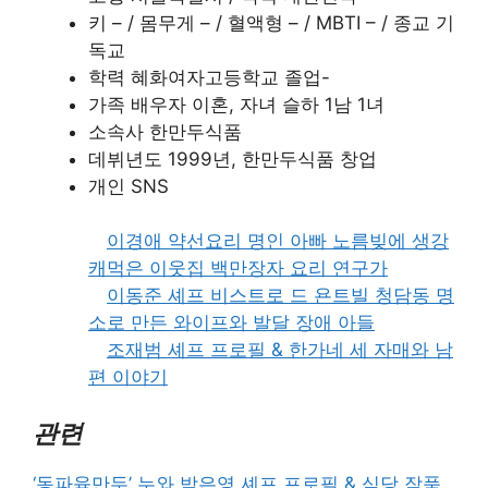
키 – / 몸무게 – / 혈액형 – / MBTI – / 종교 기
독교
학력 혜화여자고등학교 졸업-
가족 배우자 이혼, 자녀 슬하 1남 1녀
소속사 한만두식품
데뷔년도 1999년, 한만두식품 창업
개인 SNS
이경애 약선요리 명인 아빠 노름빚에 생강
캐먹은 이웃집 백만장자 요리 연구가
이동준 셰프 비스트로 드 욘트빌 청담동 명
소로 만든 와이프와 발달 장애 아들
조재범 셰프 프로필 & 한가네 세 자매와 남
편 이야기
관련
‘동파육만두’ 누와 박은영 셰프 프로필 & 식당 작품