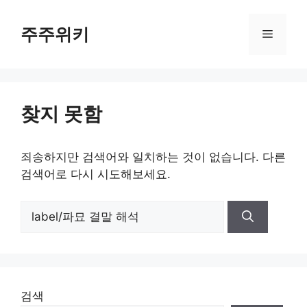
컨
텐
주주위키
메
츠
로
뉴
건
너
찾지 못함
뛰
기
죄송하지만 검색어와 일치하는 것이 없습니다. 다른
검색어로 다시 시도해보세요.
검
색:
검색