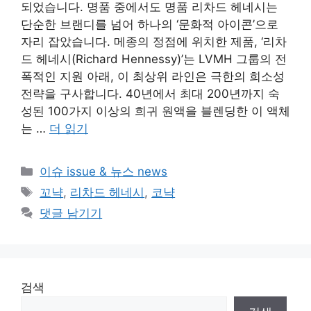
되었습니다. 명품 중에서도 명품 리차드 헤네시는
단순한 브랜디를 넘어 하나의 ‘문화적 아이콘’으로
자리 잡았습니다. 메종의 정점에 위치한 제품, ‘리차
드 헤네시(Richard Hennessy)’는 LVMH 그룹의 전
폭적인 지원 아래, 이 최상위 라인은 극한의 희소성
전략을 구사합니다. 40년에서 최대 200년까지 숙
성된 100가지 이상의 희귀 원액을 블렌딩한 이 액체
는 …
더 읽기
카
이슈 issue & 뉴스 news
테
태
꼬냑
,
리차드 헤네시
,
코냑
고
그
댓글 남기기
리
검색