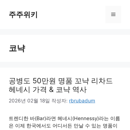
컨
텐
주주위키
메
츠
로
뉴
건
너
코냑
뛰
기
공병도 50만원 명품 꼬냑 리차드
헤네시 가격 & 코냑 역사
2026년 02월 18일
작성자:
rbrubadum
트렌디한 바(Bar)라면 헤네시(Hennessy)라는 이름
은 이제 한국에서도 어디서든 만날 수 있는 명품이