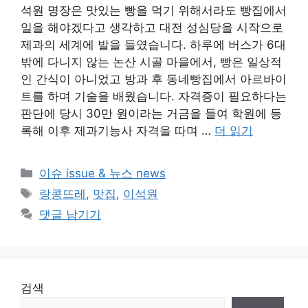
석원 명장은 맛있는 빵을 먹기 위해서라도 빵집에서
일을 해야겠다고 생각하고 대전 성심당을 시작으로
제과의 세계에 발을 들였습니다. 하루에 버스가 6대
밖에 다니지 않는 논산 시골 마을에서, 빵은 일상적
인 간식이 아니었고 방과 후 동네빵집에서 아르바이
트를 하며 기술을 배웠습니다. 자격증이 필요하다는
판단에 당시 30만 원이라는 거금을 들여 학원에 등
록해 이후 제과기능사 자격을 따며 …
더 읽기
카
이슈 issue & 뉴스 news
테
태
랑콩뜨레
,
맛집
,
이석원
고
그
댓글 남기기
리
검색