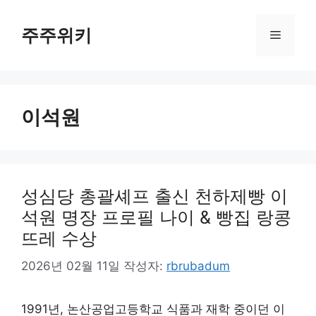
컨
텐
주주위키
메
츠
로
뉴
건
너
이석원
뛰
기
성심당 총괄셰프 출신 천하제빵 이
석원 명장 프로필 나이 & 빵집 랑콩
뜨레 수상
2026년 02월 11일
작성자:
rbrubadum
1991년, 논산공업고등학교 식품과 재학 중이던 이