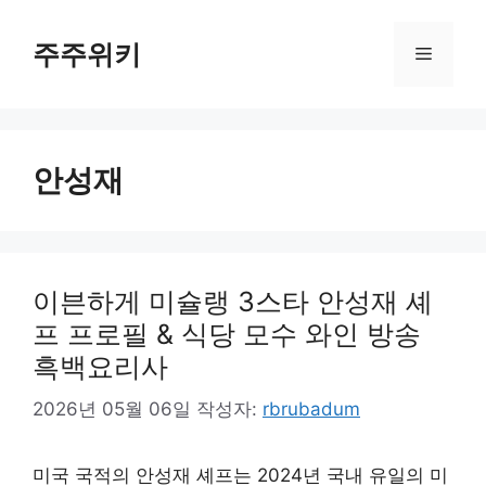
컨
텐
주주위키
메
츠
로
뉴
건
너
안성재
뛰
기
이븐하게 미슐랭 3스타 안성재 셰
프 프로필 & 식당 모수 와인 방송
흑백요리사
2026년 05월 06일
작성자:
rbrubadum
미국 국적의 안성재 셰프는 2024년 국내 유일의 미