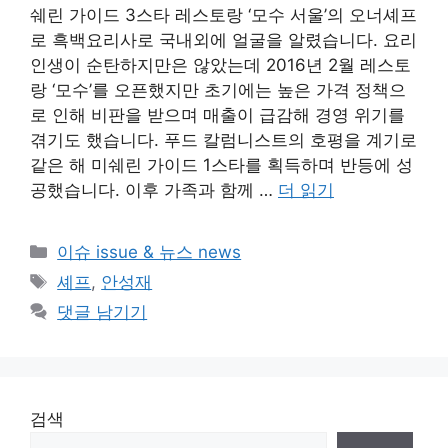
쉐린 가이드 3스타 레스토랑 ‘모수 서울’의 오너셰프
로 흑백요리사로 국내외에 얼굴을 알렸습니다. 요리
인생이 순탄하지만은 않았는데 2016년 2월 레스토
랑 ‘모수’를 오픈했지만 초기에는 높은 가격 정책으
로 인해 비판을 받으며 매출이 급감해 경영 위기를
겪기도 했습니다. 푸드 칼럼니스트의 호평을 계기로
같은 해 미쉐린 가이드 1스타를 획득하며 반등에 성
공했습니다. 이후 가족과 함께 …
더 읽기
카
이슈 issue & 뉴스 news
테
태
셰프
,
안성재
고
그
댓글 남기기
리
검색