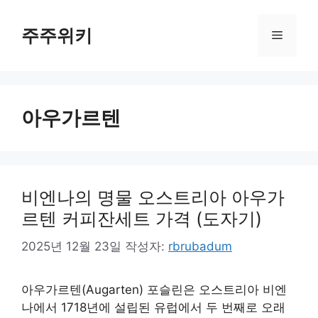
컨
텐
주주위키
메
츠
로
뉴
건
너
아우가르텐
뛰
기
비엔나의 명물 오스트리아 아우가
르텐 커피잔세트 가격 (도자기)
2025년 12월 23일
작성자:
rbrubadum
아우가르텐(Augarten) 포슬린은 오스트리아 비엔
나에서 1718년에 설립된 유럽에서 두 번째로 오래