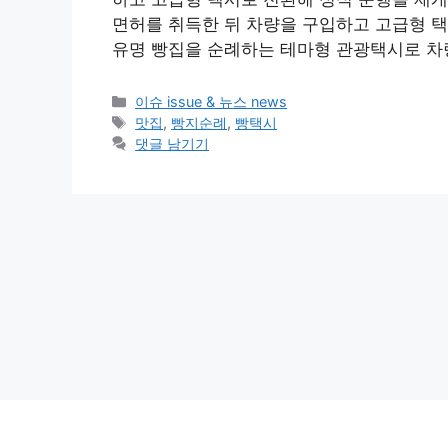
면허를 취득한 뒤 차량을 구입하고 고급형 택
유명 빵집을 순례하는 테마형 관광택시로 차
카
이슈 issue & 뉴스 news
테
태
맛집
,
빵지순례
,
빵택시
고
그
댓글 남기기
리