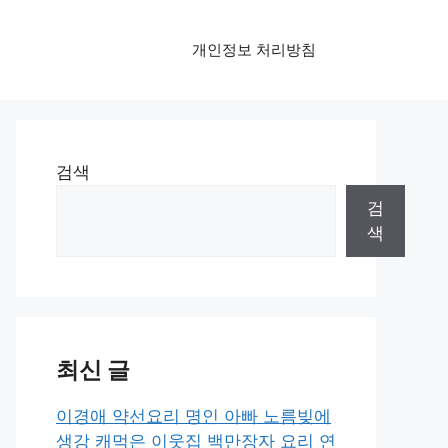
개인정보 처리방침
검색
검
색
최신 글
이경애 약선요리 명인 아빠 노름빚에
생강 캐먹은 이웃집 백만장자 요리 연