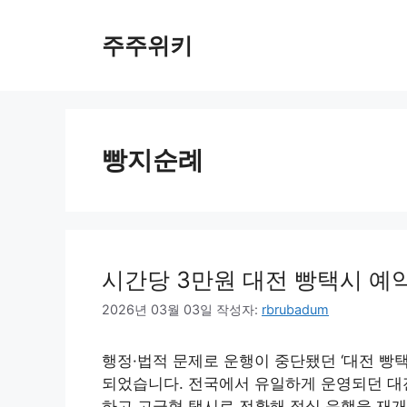
컨
텐
주주위키
츠
로
건
너
뛰
빵지순례
기
시간당 3만원 대전 빵택시 예약
2026년 03월 03일
작성자:
rbrubadum
행정·법적 문제로 운행이 중단됐던 ‘대전 빵
되었습니다. 전국에서 유일하게 운영되던 대
하고 고급형 택시로 전환해 정식 운행을 재