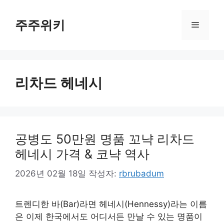
컨
텐
주주위키
메
츠
로
뉴
건
너
리차드 헤네시
뛰
기
공병도 50만원 명품 꼬냑 리차드
헤네시 가격 & 코냑 역사
2026년 02월 18일
작성자:
rbrubadum
트렌디한 바(Bar)라면 헤네시(Hennessy)라는 이름
은 이제 한국에서도 어디서든 만날 수 있는 명품이