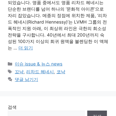
되었습니다. 명품 중에서도 명품 리차드 헤네시는
단순한 브랜디를 넘어 하나의 ‘문화적 아이콘’으로
자리 잡았습니다. 메종의 정점에 위치한 제품, ‘리차
드 헤네시(Richard Hennessy)’는 LVMH 그룹의 전
폭적인 지원 아래, 이 최상위 라인은 극한의 희소성
전략을 구사합니다. 40년에서 최대 200년까지 숙
성된 100가지 이상의 희귀 원액을 블렌딩한 이 액체
는 …
더 읽기
카
이슈 issue & 뉴스 news
테
태
꼬냑
,
리차드 헤네시
,
코냑
고
그
댓글 남기기
리
검색