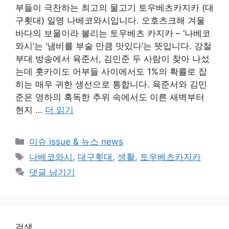
부들이 극찬하는 최고의 물고기 토우베츠카지카 (대
구횟대) 일명 나베코와시입니다. 오호츠크해 겨울
바다의 보물이라 불리는 토우베츠 카지카 – ‘나베코
와시’는 ‘냄비를 부술 만큼 맛있다’는 뜻입니다. 강철
부대 방송에서 육준서, 김민준 두 사람이 찾아 나섰
는데 홋카이도 어부들 사이에서도 1%의 확률로 잡
히는 매우 귀한 생선으로 통합니다. 육준서와 김민
준은 영하의 혹독한 추위 속에서도 이른 새벽부터
현지 …
더 읽기
카
이슈 issue & 뉴스 news
테
태
나베코와시
,
대구횟대
,
생활
,
토우베츠카지카
고
그
댓글 남기기
리
검색