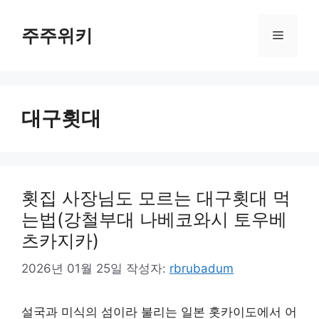
컨
텐
주주위키
메
츠
로
뉴
건
너
대구횟대
뛰
기
횟집 사장님도 모르는 대구횟대 먹
는법(강철부대 나베코와시 토우베
츠카지카)
2026년 01월 25일
작성자:
rbrubadum
설국과 미식의 섬이라 불리는 일본 홋카이도에서 어