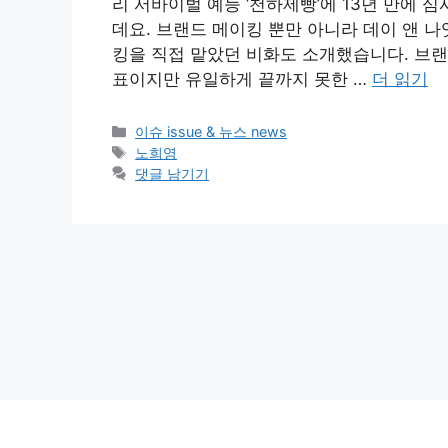
리 서바이벌 예능 ‘천하제빵’에 13년 만에 
데요. 브랜드 메이킹 뿐만 아니라 데이 앤 
킹을 직접 맡았던 비화도 소개했습니다. 브랜
표이지만 유일하게 끝까지 못한 …
더 읽기
카
이슈 issue & 뉴스 news
테
태
노희영
고
그
댓글 남기기
리