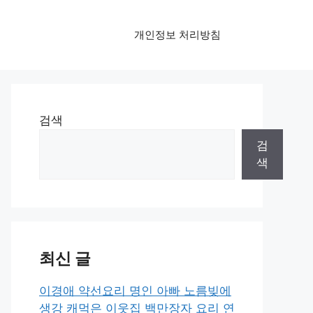
개인정보 처리방침
검색
검
색
최신 글
이경애 약선요리 명인 아빠 노름빚에
생강 캐먹은 이웃집 백만장자 요리 연