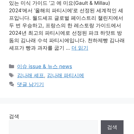
있는 미식 가이드 ‘고 에 미요(Gault & Millau)
2024’에서 ‘올해의 파티시에’로 선정된 세계적인 셰
프입니다. 월드셰프 글로벌 페이스트리 챌린지에서
두 번 우승하고, 프랑스의 한 레스토랑 가이드에서
2024년 최고의 파티시에로 선정된 파크 하얏트 방
돔의 김나래 수석 파티시에입니다. 천하제빵 김나래
셰프가 빵과 과자를 굽기 …
더 읽기
카
이슈 issue & 뉴스 news
테
태
김나래 셰프
,
김나래 파티시에
고
그
댓글 남기기
리
검색
검색