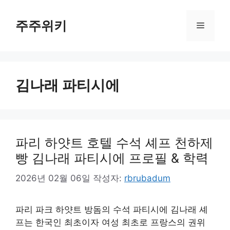
컨
텐
주주위키
메
츠
로
뉴
건
너
김나래 파티시에
뛰
기
파리 하얏트 호텔 수석 셰프 천하제
빵 김나래 파티시에 프로필 & 학력
2026년 02월 06일
작성자:
rbrubadum
파리 파크 하얏트 방돔의 수석 파티시에 김나래 셰
프는 한국인 최초이자 여성 최초로 프랑스의 권위