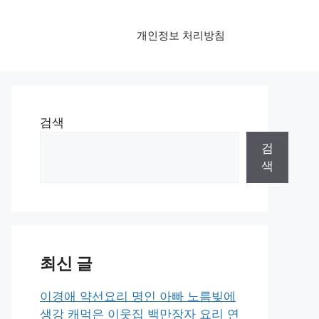
개인정보 처리방침
검색
검
색
최신 글
이경애 약선요리 명인 아빠 노름빚에
생강 캐먹은 이웃집 백만장자 요리 연