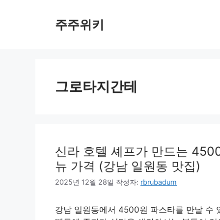
컨
텐
주주위키
츠
로
건
너
뛰
그로타지간테
기
신라 호텔 셰프가 만드는 450
뉴 가격 (강남 일원동 맛집)
2025년 12월 28일
작성자:
rbrubadum
강남 일원동에서 4500원 파스타를 만날 수 