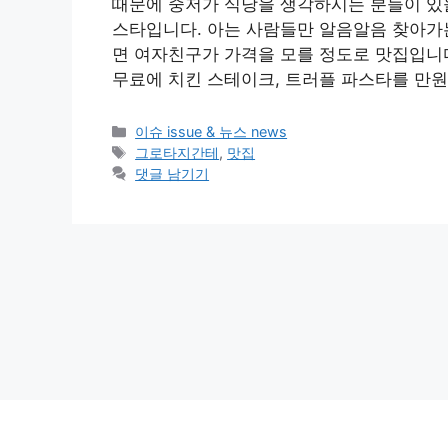
때문에 중저가 식당을 생각하시는 분들이 있을
스타입니다. 아는 사람들만 알음알음 찾아가는
면 여자친구가 가격을 모를 정도로 맛집입니
무료에 치킨 스테이크, 트러플 파스타를 만
카
이슈 issue & 뉴스 news
테
태
그로타지간테
,
맛집
고
그
댓글 남기기
리