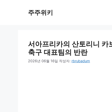
컨
텐
주주위키
츠
로
건
너
뛰
서아프리카의 산토리니 카보
기
축구 대표팀의 반란
2026년 06월 16일
작성자:
rbrubadum