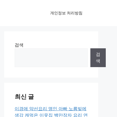
개인정보 처리방침
검색
검
색
최신 글
이경애 약선요리 명인 아빠 노름빚에
생강 캐먹은 이웃집 백만장자 요리 연