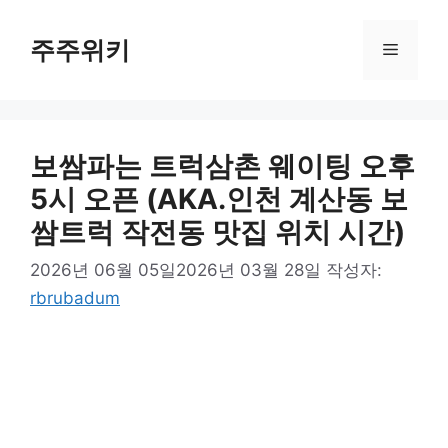
컨
텐
주주위키
메
츠
로
뉴
건
너
보쌈파는 트럭삼촌 웨이팅 오후
뛰
기
5시 오픈 (AKA.인천 계산동 보
쌈트럭 작전동 맛집 위치 시간)
2026년 06월 05일
2026년 03월 28일
작성자:
rbrubadum