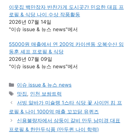
이웃집 백만장자 반찬가게 도시곳간 민요한 대표 프
로필 & 식당 나이 수상 작품활동
2026년 07월 14일
"이슈 issue & 뉴스 news"에서
55000원 매출에서 연 200억 카이센동 오복수산 임
동훈 셰프 프로필 & 식당
2026년 07월 09일
"이슈 issue & 뉴스 news"에서
카
이슈 issue & 뉴스 news
테
태
맛집
,
인천 보쌈트럭
고
그
서빙 알바가 미슐랭 1스타 식당 꽃 사이먼 킴 프
리
로필 & 나이 1000억 매출 꼬꼬닭 유퀴즈
신용불량자에서 삼둥이 갈비 만두 남미경 대표
프로필 & 한만두식품 (만두퀸 나이 학력)