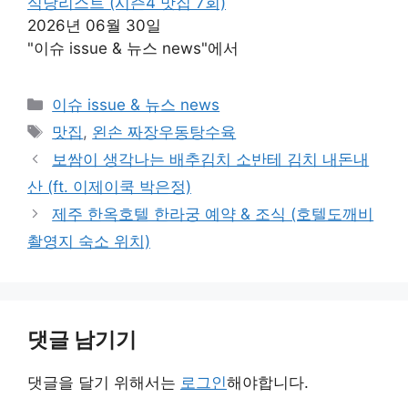
식당리스트 (시즌4 맛집 7회)
2026년 06월 30일
"이슈 issue & 뉴스 news"에서
카
이슈 issue & 뉴스 news
테
태
맛집
,
왼손 짜장우동탕수육
고
그
보쌈이 생각나는 배추김치 소반테 김치 내돈내
리
산 (ft. 이제이쿡 박은정)
제주 한옥호텔 한라궁 예약 & 조식 (호텔도깨비
촬영지 숙소 위치)
댓글 남기기
댓글을 달기 위해서는
로그인
해야합니다.