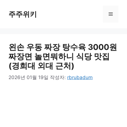
컨
텐
주주위키
메
츠
로
뉴
건
너
왼손 우동 짜장 탕수육 3000원
뛰
기
짜장면 놀면뭐하니 식당 맛집
(경희대 외대 근처)
2026년 01월 19일
작성자:
rbrubadum