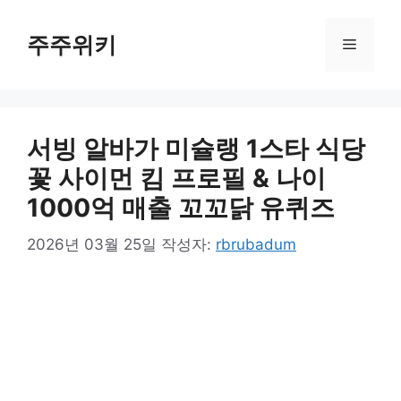
컨
텐
주주위키
메
츠
로
뉴
건
너
서빙 알바가 미슐랭 1스타 식당
뛰
기
꽃 사이먼 킴 프로필 & 나이
1000억 매출 꼬꼬닭 유퀴즈
2026년 03월 25일
작성자:
rbrubadum