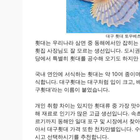
대구 횟대 토우베
횟대는 우리나라 삼면 중 동해에서만 잡히는
횟집 사장님도 잘 모르는 생선입니다. 도시권
당에서 특별히 횟대를 공수해 오기도 하지만
국내 연안에 서식하는 횟대는 약 10여 종이
식합니다. 대구횟대는 대구처럼 입이 크고, 배
구횟대’라는 이름이 붙었습니다.
개인 취향 차이는 있지만 횟대류 중 가장 맛이
해 재료로 인기가 많은 고급 생선입니다. 속
르기까지 동해안 일대 포구 및 시장에서 찾아
아서 대구횟대 가격 또한 천차만별입니다. 
시고 선택하시기를 추천합니다.