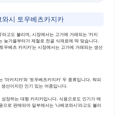
코와시 토우베츠카지카
)’라고도 불리며, 시장에서는 고가에 거래되는 ‘카지
는 늦가을부터가 제철로 전골 식재료에 딱 맞습니다.
‘토우베츠 카지카’는 시장에서는 고가에 거래되는 생선
 ‘마카지카’와 ‘토우베츠카지카’ 두 종류입니다. 락피
 생선이지만 인기 있는 어종입니다.
까지 성장하는 대형 카지카입니다. 식용으로도 인기가 매
용으로 판매되어 일부에서는 ‘나베코와시’라고도 불리