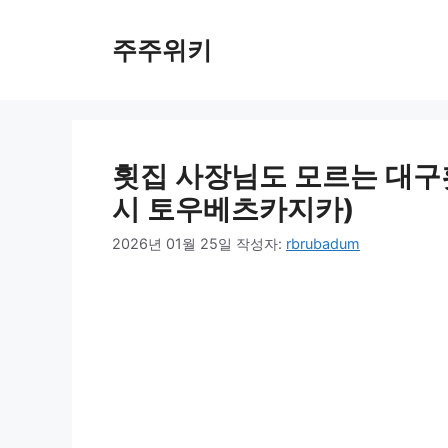
컨
텐
주주위키
츠
로
건
너
뛰
횟집 사장님도 모르는 대구
기
시 토우베츠카지카)
2026년 01월 25일
작성자:
rbrubadum