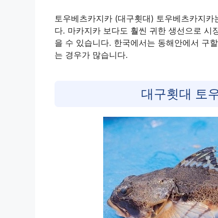
토우베츠카지카 (대구횟대) 토우베츠카지카는
다. 마카지카 보다도 훨씬 귀한 생선으로 시
을 수 있습니다. 한국에서는 동해안에서 구할
는 경우가 많습니다.
대구횟대 토