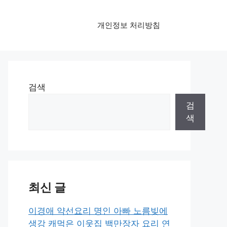
개인정보 처리방침
검색
검
색
최신 글
이경애 약선요리 명인 아빠 노름빚에
생강 캐먹은 이웃집 백만장자 요리 연