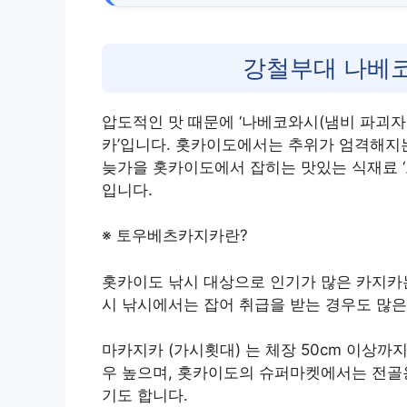
강철부대 나베
압도적인 맛 때문에 ‘나베코와시(냄비 파괴자
카’입니다. 홋카이도에서는 추위가 엄격해지
늦가을 홋카이도에서 잡히는 맛있는 식재료 
입니다.
※ 토우베츠카지카란?
홋카이도 낚시 대상으로 인기가 많은 카지카는
시 낚시에서는 잡어 취급을 받는 경우도 많은
마카지카 (가시횟대) 는 체장 50cm 이상
우 높으며, 홋카이도의 슈퍼마켓에서는 전골
기도 합니다.