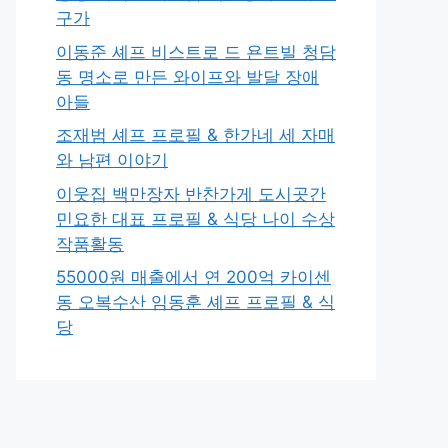
구가
이동준 셰프 비스트로 드 욘트빌 청담
동 명소로 만든 와이프와 발달 장애
아들
조재범 셰프 프로필 & 한가네 세 자매
와 남편 이야기
이웃집 백만장자 반찬가게 도시곳간
민요한 대표 프로필 & 식당 나이 수상
작품활동
55000원 매출에서 연 200억 카이센
동 오복수산 임동훈 셰프 프로필 & 식
당