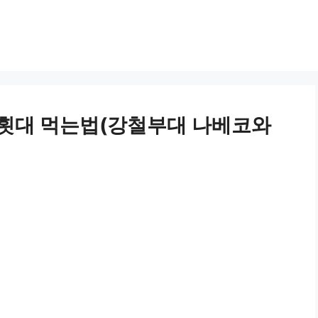
횟대 먹는법(강철부대 나베코와