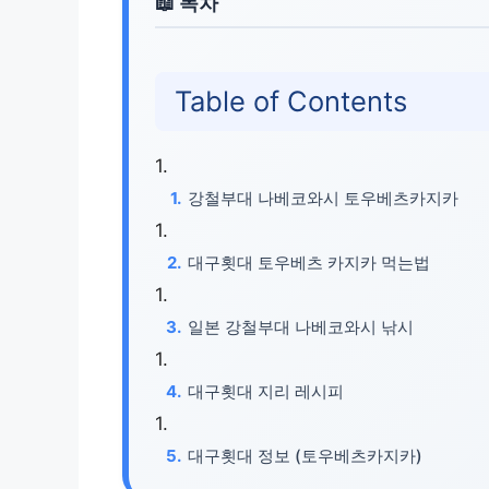
Table of Contents
강철부대 나베코와시 토우베츠카지카
대구횟대 토우베츠 카지카 먹는법
일본 강철부대 나베코와시 낚시
대구횟대 지리 레시피
대구횟대 정보 (토우베츠카지카)