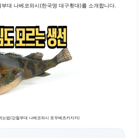
철부대 나베코와시(한국명 대구횟대)를 소개합니다.
 먹는법(강철부대 나베코와시 토우베츠카지카)