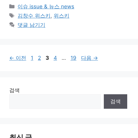
카
이슈 issue & 뉴스 news
테
태
김창수 위스키
,
위스키
고
그
댓글 남기기
리
페
페
페
페
페
←
이전
1
2
3
4
…
19
다음
→
이
이
이
이
이
지
지
지
지
지
검색
검색
최신 글