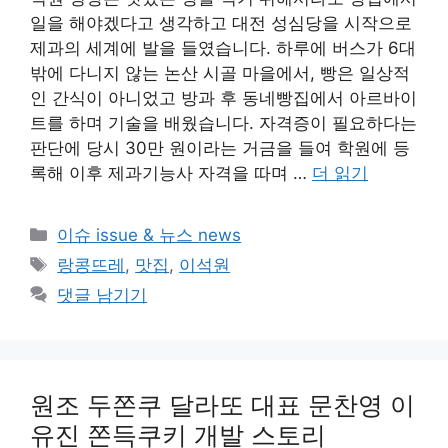
일을 해야겠다고 생각하고 대전 성심당을 시작으로
제과의 세계에 발을 들였습니다. 하루에 버스가 6대
밖에 다니지 않는 논산 시골 마을에서, 빵은 일상적
인 간식이 아니었고 방과 후 동네빵집에서 아르바이
트를 하며 기술을 배웠습니다. 자격증이 필요하다는
판단에 당시 30만 원이라는 거금을 들여 학원에 등
록해 이후 제과기능사 자격을 따며 …
더 읽기
카
이슈 issue & 뉴스 news
테
태
랑콩뜨레
,
맛집
,
이석원
고
그
댓글 남기기
리
원조 두쫀쿠 달라또 대표 문찬영 이
유진 쫀득쿠키 개발 스토리