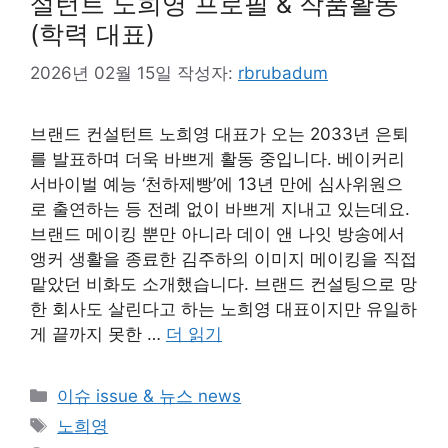
설턴트 노희영 프로필 & 작품활동
(학력 대표)
2026년 02월 15일
작성자:
rbrubadum
브랜드 컨설턴트 노희영 대표가 오는 2033년 은퇴
를 발표하며 더욱 바쁘게 활동 중입니다. 베이커리
서바이벌 예능 ‘천하제빵’에 13년 만에 심사위원으
로 출연하는 등 전례 없이 바쁘게 지내고 있는데요.
브랜드 메이킹 뿐만 아니라 데이 앤 나잇 방송에서
앵커 생활을 종료한 김주하의 이미지 메이킹을 직접
맡았던 비화도 소개했습니다. 브랜드 컨설팅으로 망
한 회사도 살린다고 하는 노희영 대표이지만 유일하
게 끝까지 못한 …
더 읽기
카
이슈 issue & 뉴스 news
테
태
노희영
고
그