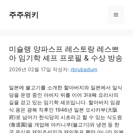
컨
텐
주주위키
메
츠
로
뉴
건
너
미슐랭 양파스프 레스토랑 레스쁘
뛰
기
아 임기학 셰프 프로필 & 수상 방송
2026년 02월 17일
작성자:
rbrubadum
일본에 불고기를 소개한 할아버지와 일본에서 일식
당을 운영 중인 아버지 뒤를 이어 3대째 요리사의
길을 걷고 있는 임기학 셰프입니다. 할아버지 임광
식 옹은 광복 직후인 1946년 일본 오사카부(大阪
府)로 넘어가 한식당의 시초라고 할 수 있는 식도원
(食道園)을 개업해 야키니쿠(불고기)와 냉면 등 한
국 음식은 재일조선인과 재일동포 뿐만 아니라 일본