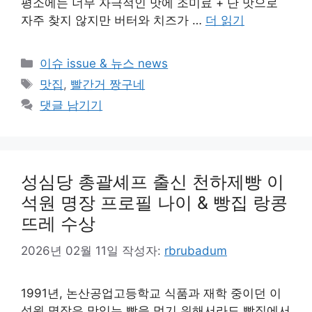
평소에는 너무 자극적인 맛에 조미료 + 단 맛으로
자주 찾지 않지만 버터와 치즈가 …
더 읽기
카
이슈 issue & 뉴스 news
테
태
맛집
,
빨간거 짱구네
고
그
댓글 남기기
리
성심당 총괄셰프 출신 천하제빵 이
석원 명장 프로필 나이 & 빵집 랑콩
뜨레 수상
2026년 02월 11일
작성자:
rbrubadum
1991년, 논산공업고등학교 식품과 재학 중이던 이
석원 명장은 맛있는 빵을 먹기 위해서라도 빵집에서