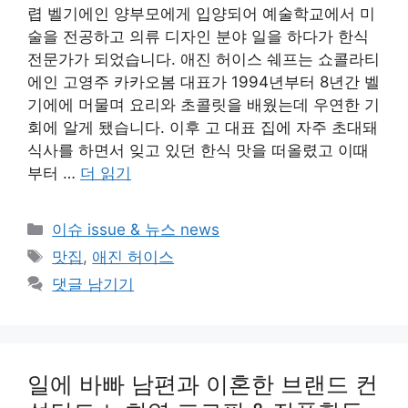
렵 벨기에인 양부모에게 입양되어 예술학교에서 미
술을 전공하고 의류 디자인 분야 일을 하다가 한식
전문가가 되었습니다. 애진 허이스 쉐프는 쇼콜라티
에인 고영주 카카오봄 대표가 1994년부터 8년간 벨
기에에 머물며 요리와 초콜릿을 배웠는데 우연한 기
회에 알게 됐습니다. 이후 고 대표 집에 자주 초대돼
식사를 하면서 잊고 있던 한식 맛을 떠올렸고 이때
부터 …
더 읽기
카
이슈 issue & 뉴스 news
테
태
맛집
,
애진 허이스
고
그
댓글 남기기
리
일에 바빠 남편과 이혼한 브랜드 컨