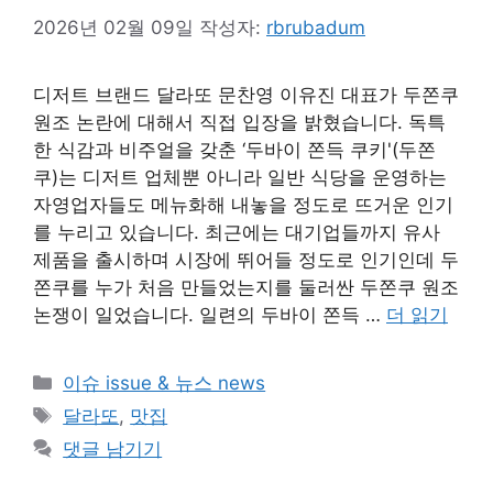
2026년 02월 09일
작성자:
rbrubadum
디저트 브랜드 달라또 문찬영 이유진 대표가 두쫀쿠
원조 논란에 대해서 직접 입장을 밝혔습니다. 독특
한 식감과 비주얼을 갖춘 ‘두바이 쫀득 쿠키'(두쫀
쿠)는 디저트 업체뿐 아니라 일반 식당을 운영하는
자영업자들도 메뉴화해 내놓을 정도로 뜨거운 인기
를 누리고 있습니다. 최근에는 대기업들까지 유사
제품을 출시하며 시장에 뛰어들 정도로 인기인데 두
쫀쿠를 누가 처음 만들었는지를 둘러싼 두쫀쿠 원조
논쟁이 일었습니다. 일련의 두바이 쫀득 …
더 읽기
카
이슈 issue & 뉴스 news
테
태
달라또
,
맛집
고
그
댓글 남기기
리