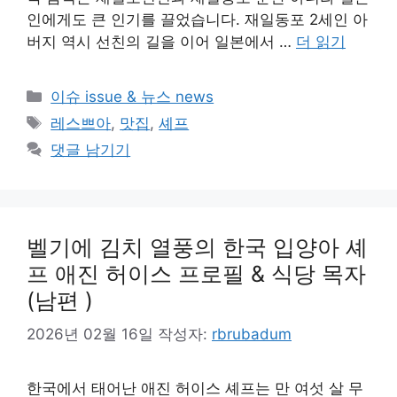
인에게도 큰 인기를 끌었습니다. 재일동포 2세인 아
버지 역시 선친의 길을 이어 일본에서 …
더 읽기
카
이슈 issue & 뉴스 news
테
태
레스쁘아
,
맛집
,
셰프
고
그
댓글 남기기
리
벨기에 김치 열풍의 한국 입양아 셰
프 애진 허이스 프로필 & 식당 목자
(남편 )
2026년 02월 16일
작성자:
rbrubadum
한국에서 태어난 애진 허이스 셰프는 만 여섯 살 무