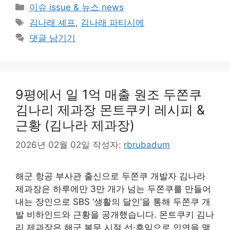
카
이슈 issue & 뉴스 news
테
태
김나래 셰프
,
김나래 파티시에
고
그
댓글 남기기
리
9평에서 일 1억 매출 원조 두쫀쿠
김나리 제과장 몬트쿠키 레시피 &
근황 (김나라 제과장)
2026년 02월 02일
작성자:
rbrubadum
해군 항공 부사관 출신으로 두쫀쿠 개발자 김나라
제과장은 하루에만 3만 개가 넘는 두쫀쿠를 만들어
내는 장인으로 SBS ‘생활의 달인’을 통해 두쫀쿠 개
발 비하인드와 근황을 공개했습니다. 몬트쿠키 김나
리 제과장은 해군 복무 시절 선·후임으로 인연을 맺