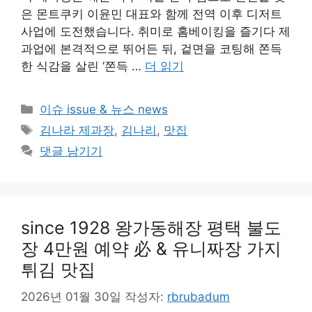
은 몬트쿠키 이윤민 대표와 함께 전역 이후 디저트
사업에 도전했습니다. 취미로 홈베이킹을 즐기다 제
과업에 본격적으로 뛰어든 뒤, 겉면을 코팅해 쫀득
한 식감을 살린 ‘쫀득 …
더 읽기
카
이슈 issue & 뉴스 news
테
태
김나라 제과장
,
김나리
,
맛집
고
그
댓글 남기기
리
since 1928 왕가동해장 평택 불도
장 4만원 예약 必 & 유니짜장 가지
튀김 맛집
2026년 01월 30일
작성자:
rbrubadum