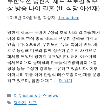
무한도전 명현지 셰프 프로필 & 수
상 방송 나이 결혼 (ft. 식당 아선재)
2026년 03월 15일
작성자:
rbrubadum
명현지 셰프는 두바이 7성급 호텔 버즈 알 아랍에서
여성 최초 한식 총괄 셰프로 근무한 경력을 가지고
있습니다. 2009년 ‘무한도전’ 뉴욕 특집에 멘토 셰
프로 등장해 미모와 함께 정준하 김치전 사건으로
화제를 모았던 명현지 쉐프입니다. 터키 이스탄불
국제요리대회 동메달과 한국음식관광박람회 대통
령상 등을 수상한 경력을 보유하고 있습니다. 이후
어머니의 뒤를 이어 한정식 레스토랑 아선재를 운영
하고 있으며, 집안 대대로 …
더 읽기
카
이슈 issue & 뉴스 news
테
태
명현지
,
셰프
고
그