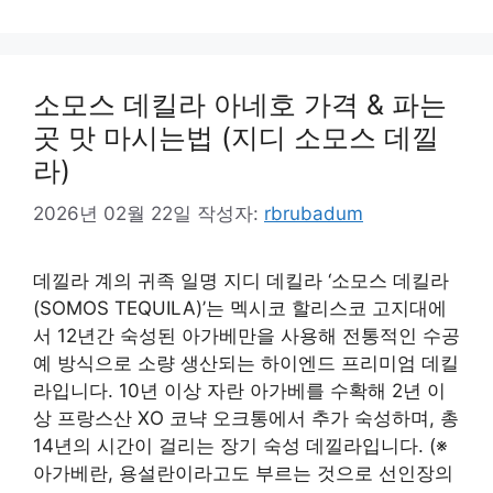
소모스 데킬라 아네호 가격 & 파는
곳 맛 마시는법 (지디 소모스 데낄
라)
2026년 02월 22일
작성자:
rbrubadum
데낄라 계의 귀족 일명 지디 데킬라 ‘소모스 데킬라
(SOMOS TEQUILA)’는 멕시코 할리스코 고지대에
서 12년간 숙성된 아가베만을 사용해 전통적인 수공
예 방식으로 소량 생산되는 하이엔드 프리미엄 데킬
라입니다. 10년 이상 자란 아가베를 수확해 2년 이
상 프랑스산 XO 코냑 오크통에서 추가 숙성하며, 총
14년의 시간이 걸리는 장기 숙성 데낄라입니다. (※
아가베란, 용설란이라고도 부르는 것으로 선인장의