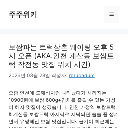
컨
텐
주주위키
메
츠
로
뉴
건
너
보쌈파는 트럭삼촌 웨이팅 오후 5
뛰
기
시 오픈 (AKA.인천 계산동 보쌈트
럭 작전동 맛집 위치 시간)
2026년 03월 28일
작성자:
rbrubadum
요즘 인천에 도깨비처럼 나타났다가 사라지는
10900원에 보쌈 600g+김치를 즐길 수 있는 가성
비 혜자 맛집이 생겼습니다. 인천 가정역 보쌈트럭
& 계산동 보쌈트럭 아저씨로 저녁되면 슬슬 줄 생기
면서 유명해진 보쌈 맛집입니다. 급기야 최근에는