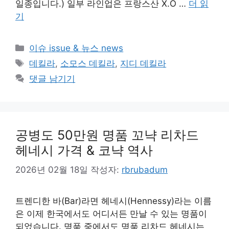
일종입니다.) 일부 라인업은 프랑스산 X.O …
더 읽
기
카
이슈 issue & 뉴스 news
테
태
데킬라
,
소모스 데킬라
,
지디 데킬라
고
그
댓글 남기기
리
공병도 50만원 명품 꼬냑 리차드
헤네시 가격 & 코냑 역사
2026년 02월 18일
작성자:
rbrubadum
트렌디한 바(Bar)라면 헤네시(Hennessy)라는 이름
은 이제 한국에서도 어디서든 만날 수 있는 명품이
되었습니다. 명품 중에서도 명품 리차드 헤네시는