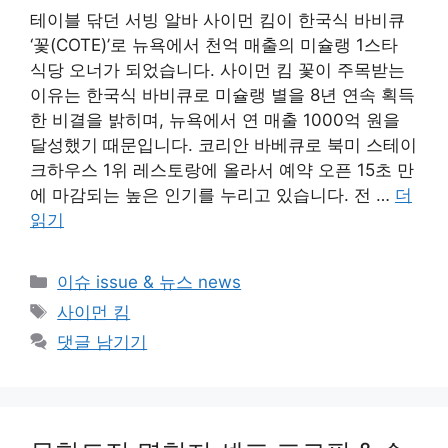
테이블 닦던 서빙 알바 사이먼 킴이 한국식 바비큐
‘꽃(COTE)’로 뉴욕에서 천억 매출의 미슐랭 1스타
식당 오너가 되었습니다. 사이먼 킴 꽃이 주목받는
이유는 한국식 바비큐로 미슐랭 별을 8년 연속 획득
한 비결을 밝히며, 뉴욕에서 연 매출 1000억 원을
달성했기 때문입니다. 코리안 바베큐로 북미 스테이
크하우스 1위 레스토랑에 올라서 예약 오픈 15초 만
에 마감되는 높은 인기를 누리고 있습니다. 전 …
더
읽기
카
이슈 issue & 뉴스 news
테
태
사이먼 킴
고
그
댓글 남기기
리