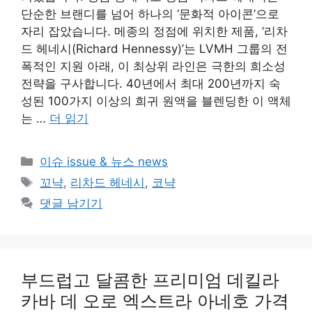
단순한 브랜디를 넘어 하나의 ‘문화적 아이콘’으로
자리 잡았습니다. 메종의 정점에 위치한 제품, ‘리차
드 헤네시(Richard Hennessy)’는 LVMH 그룹의 전
폭적인 지원 아래, 이 최상위 라인은 극한의 희소성
전략을 구사합니다. 40년에서 최대 200년까지 숙
성된 100가지 이상의 희귀 원액을 블렌딩한 이 액체
는 …
더 읽기
카
이슈 issue & 뉴스 news
테
태
꼬냑
,
리차드 헤네시
,
코냑
고
그
댓글 남기기
리
부드럽고 달콤한 프리미엄 데킬라
카바 데 오로 엑스트라 아네호 가격