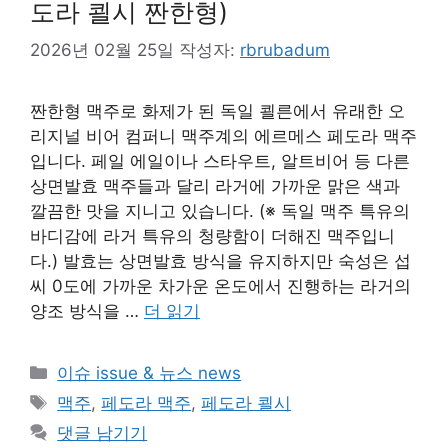
도라 쾰시 짠한형)
2026년 02월 25일
작성자:
rbrubadum
짠한형 맥주로 화제가 된 독일 쾰른에서 유래한 오
리지널 비어 컴퍼니 맥주계의 에르메스 페도라 맥주
입니다. 페일 에일이나 스타우트, 알트비어 등 다른
상면발효 맥주들과 달리 라거에 가까운 맑은 색과
깔끔한 맛을 지니고 있습니다. (※ 독일 맥주 특유의
바디감에 라거 특유의 청량함이 더해진 맥주입니
다.) 발효는 상면발효 방식을 유지하지만 숙성은 섭
씨 0도에 가까운 차가운 온도에서 진행하는 라거의
양조 방식을 …
더 읽기
카
이슈 issue & 뉴스 news
테
태
맥주
,
페도라 맥주
,
페도라 쾰시
고
그
댓글 남기기
리