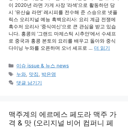
이 2020년 라면 가게 사장 ‘라섹’으로 활동하던 당
시 ‘유산슬 라면’ 레시피를 전수해 준 스승으로 넷플
릭스 오리지널 예능 흑백요리사: 요리 계급 전쟁에
흑수저 요리사 ‘중식여신’으로 큰 관심을 받고 있습
니다. 홍콩의 ‘그랜드 마제스틱 시추안’에서 수셰프
로 중국과 홍콩 본토의 요리를 배우고 돌아와 중식
다이닝 누와를 오픈하며 오너 셰프로 …
더 읽기
카
이슈 issue & 뉴스 news
테
태
누와
,
맛집
,
박은영
고
그
댓글 남기기
리
맥주계의 에르메스 페도라 맥주 가
격 & 맛 (오리지널 비어 컴퍼니 페