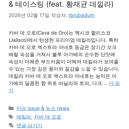
& 테이스팅 (feat. 황재균 데낄라)
2026년 02월 17일
작성자:
rbrubadum
카바 데 오로(Cava de Oro)는 멕시코 할리스코
(Jalisco)에서 탄생한 프리미엄 데킬라입니다. 특히
카바 데 오로 엑스트라 아네호 등급은 장기간 오크
배럴 숙성을 거쳐서 블루 아가베의 순수한 단맛에
숙성이 더해준 부드러움이 더해져 데킬라가 보여줄
수 있는 가장 깊은 풍미와 질감을 느낄 수 있습니다.
데킬라 카바 데 오로 엑스트라 아네호는 농익은 아
가베의 달콤한 향 위로 바닐라와 토피, 다크 …
더 읽
기
카
이슈 issue & 뉴스 news
테
태
데킬라
,
카바 데 오로
고
그
댓글 남기기
리