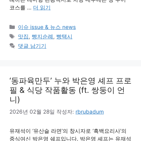
코스를 …
더 읽기
카
이슈 issue & 뉴스 news
테
태
맛집
,
빵지순례
,
빵택시
고
그
댓글 남기기
리
‘동파육만두’ 누와 박은영 셰프 프로
필 & 식당 작품활동 (ft. 쌍둥이 언
니)
2026년 02월 28일
작성자:
rbrubadum
유재석이 ‘유산슬 라면’의 창시자로 ‘흑백요리사’의
중식여신 박은영 쉐프입니다. 박은영 셰프는 유재석