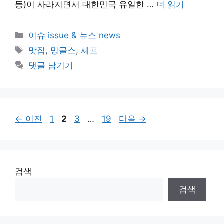
등)이 사라지면서 대한민국 유일한 …
더 읽기
카
이슈 issue & 뉴스 news
테
태
맛집
,
밍글스
,
셰프
고
그
댓글 남기기
리
페
페
페
페
←
이전
1
2
3
…
19
다음
→
이
이
이
이
지
지
지
지
검색
검색