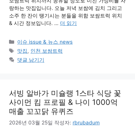
보쌈트럭 위치까지 공유할 정도로 미친 가성비를 자
랑하는 맛집입니다. 오늘 저녁 보쌈에 김치 그리고
소주 한 잔이 땡기시는 분들을 위함 보쌈트럭 위치
& 시간 정보입니다. …
더 읽기
카
이슈 issue & 뉴스 news
테
태
맛집
,
인천 보쌈트럭
고
그
댓글 남기기
리
서빙 알바가 미슐랭 1스타 식당 꽃
사이먼 킴 프로필 & 나이 1000억
매출 꼬꼬닭 유퀴즈
2026년 03월 25일
작성자:
rbrubadum